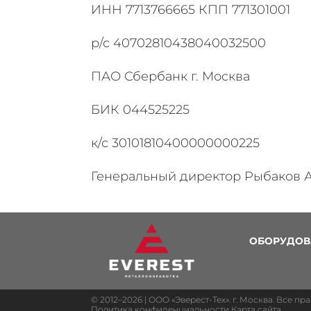
ИНН 7713766665 КПП 771301001
р/с 40702810438040032500
ПАО Сбербанк г. Москва
БИК 044525225
к/с 30101810400000000225
Генеральный директор Рыбаков А
ОБОРУДОВ
© 2012–2026 | ООО «Эверест-Тех». г. Москва. Все п
Политика конфиденциальности
Карта сайта