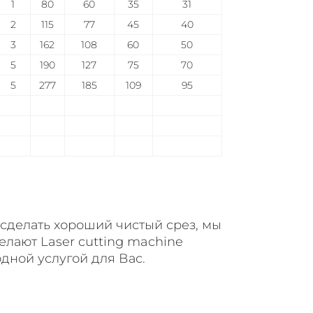
1
80
60
35
31
2
115
77
45
40
3
162
108
60
50
5
190
127
75
70
5
277
185
109
95
сделать хороший чистый срез, мы
елают Laser cutting machine
дной услугой для Вас.