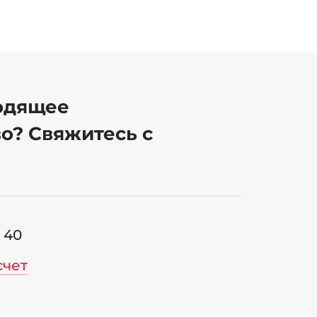
одящее
о? Свяжитесь с
6 40
счет