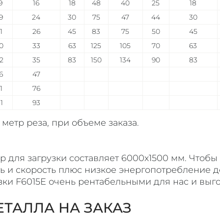
9
16
18
48
40
25
18
9
24
30
75
47
44
30
1
26
45
83
75
50
45
0
33
63
125
105
70
63
2
35
83
150
134
90
83
6
47
1
76
11
93
 метр реза, при объеме заказа.
для загрузки составляет 6000х1500 мм. Чтобы 
ть и скорость плюс низкое энергопотребление д
зки F6015E
очень рентабельными для нас и выго
ЕТАЛЛА НА ЗАКАЗ