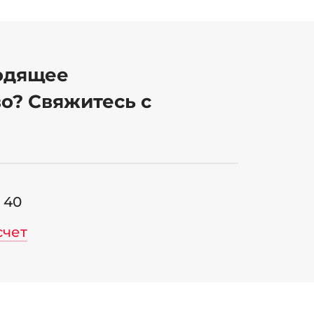
одящее
о? Свяжитесь с
6 40
счет