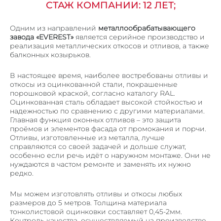
СТАЖ КОМПАНИИ: 12 ЛЕТ;
ПОРОШКОВАЯ ПОКРАСКА МЕТАЛЛА
СЛЕСАРНЫЕ РАБОТЫ
Одним из направлений
металлообрабатывающего
завода «EVEREST»
является серийное производство и
ГИБКА ТРУБ
реализация металлических откосов и отливов, а также
ПЕСКОСТРУЙНАЯ ОБРАБОТКА МЕТАЛЛА
балконных козырьков.
В настоящее время, наиболее востребованы отливы и
ПРОДУКЦИЯ
откосы из оцинкованной стали, покрашенные
ВЕНТИЛИРУЕМЫЕ ФАСАДЫ
порошковой краской, согласно каталогу RAL.
Оцинкованная сталь обладает высокой стойкостью и
ПОТОЛОЧНЫЕ СИСТЕМЫ ИЗ МЕТАЛЛА
надежностью по сравнению с другими материалами.
Главная функция оконных отливов – это защита
КОРЗИНЫ КОНДИЦИОНЕРОВ
проёмов и элементов фасада от промокания и порчи.
ОБЛИЦОВКА КОЛОНН
Отливы, изготовленные из металла, лучше
справляются со своей задачей и дольше служат,
ОГРАЖДЕНИЯ
особенно если речь идёт о наружном монтаже. Они не
нуждаются в частом ремонте и заменять их нужно
ВЕНТИЛЯЦИОННЫЕ РЕШЕТКИ
редко.
МЕТАЛЛИЧЕСКИЙ ПРОФИЛЬ П, Z – ОБРАЗНЫЙ
Мы можем изготовлять отливы и откосы любых
ОТКОСЫ И ОТЛИВЫ
размеров до 5 метров. Толщина материала
тонколистовой оцинковки составляет 0,45-2мм.
КРОНШТЕЙНЫ
Контроль качества, осуществляемый на производстве,