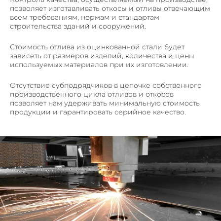
ЛИФТОВЫЕ ПОРТАЛЫ
позволяет изготавливать откосы и отливы отвечающим
всем требованиям, нормам и стандартам
ЛИНЕАРНЫЕ ПАНЕЛИ
строительства зданий и сооружений.
КОРПУСА ИЗ МЕТАЛЛА
Стоимость отлива из оцинкованной стали будет
МЕТАЛЛИЧЕСКИЕ КАРКАСЫ
зависеть от размеров изделий, количества и цены
используемых материалов при их изготовлении.
МЕТАЛОКОНСТРУКЦИИ И ИЗДЕЛИЯ
СТЕЛЛАЖИ, ШКАФЫ
Отсутствие субподрядчиков в цепочке собственного
производственного цикла отливов и откосов
ПОЧТОВЫЕ ЯЩИКИ
позволяет нам удерживать минимальную стоимость
продукции и гарантировать серийное качество.
ЗАКЛАДНЫЕ ДЕТАЛИ И ОПОРЫ
КОЗЫРЬКИ И НАВЕСЫ
НАШИ РАБОТЫ
КОНТАКТЫ