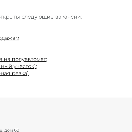
открыты следующие вакансии:
одажам
;
в на полуавтомат
;
чный участок)
;
ная резка)
.
е, дом 60