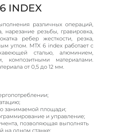
6 INDEX
ыполнения различных операций,
а, нарезание резьбы, гравировка,
окатка ребер жесткости, резка,
м углом. MTX 6 index работает с
жавеющей сталью, алюминием,
м, композитными материалами.
ериала от 0,5 до 12 мм.
ергопотреблении;
атацию;
о занимаемой площади;
ограммирование и управление;
умента, позволяющая выполнять
 на одном станке;