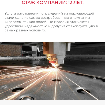
СТАЖ КОМПАНИИ: 12 ЛЕТ;
ПОРОШКОВАЯ ПОКРАСКА МЕТАЛЛА
СЛЕСАРНЫЕ РАБОТЫ
Услуга изготовления ограждений из нержавеющей
стали одна из самых востребованных в компании
ГИБКА ТРУБ
«Эверест», так как подобные изделия отличаются
ПЕСКОСТРУЙНАЯ ОБРАБОТКА МЕТАЛЛА
удобством, надежностью и допускают эксплуатацию в
самых разных условиях.
ПРОДУКЦИЯ
ВЕНТИЛИРУЕМЫЕ ФАСАДЫ
ПОТОЛОЧНЫЕ СИСТЕМЫ ИЗ МЕТАЛЛА
КОРЗИНЫ КОНДИЦИОНЕРОВ
ОБЛИЦОВКА КОЛОНН
ОГРАЖДЕНИЯ
ВЕНТИЛЯЦИОННЫЕ РЕШЕТКИ
МЕТАЛЛИЧЕСКИЙ ПРОФИЛЬ П, Z – ОБРАЗНЫЙ
ОТКОСЫ И ОТЛИВЫ
КРОНШТЕЙНЫ