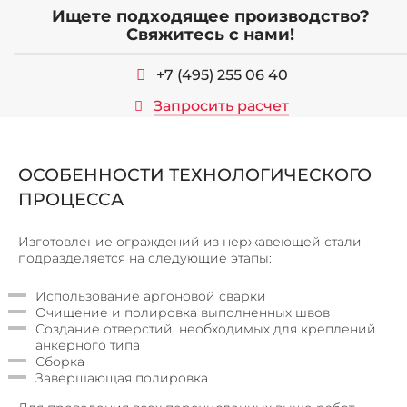
ЛИФТОВЫЕ ПОРТАЛЫ
Ищете подходящее производство?
Свяжитесь с нами!
ЛИНЕАРНЫЕ ПАНЕЛИ
КОРПУСА ИЗ МЕТАЛЛА
+7 (495) 255 06 40
МЕТАЛЛИЧЕСКИЕ КАРКАСЫ
Запросить расчет
МЕТАЛОКОНСТРУКЦИИ И ИЗДЕЛИЯ
СТЕЛЛАЖИ, ШКАФЫ
ОСОБЕННОСТИ ТЕХНОЛОГИЧЕСКОГО
ПОЧТОВЫЕ ЯЩИКИ
ПРОЦЕССА
ЗАКЛАДНЫЕ ДЕТАЛИ И ОПОРЫ
КОЗЫРЬКИ И НАВЕСЫ
Изготовление ограждений из нержавеющей стали
подразделяется на следующие этапы:
НАШИ РАБОТЫ
Использование аргоновой сварки
КОНТАКТЫ
Очищение и полировка выполненных швов
Создание отверстий, необходимых для креплений
анкерного типа
Сборка
Завершающая полировка