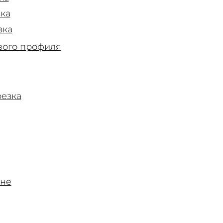
ка
зка
вого профиля
резка
ине