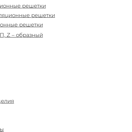
ионные решетки
ляционные решетки
ионные решетки
, Z – образный
делия
ры