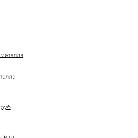
 металла
талла
труб
вейки