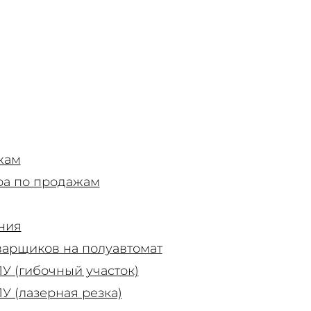
жам
а по продажам
ния
варщиков на полуавтомат
У (гибочный участок)
У (лазерная резка)