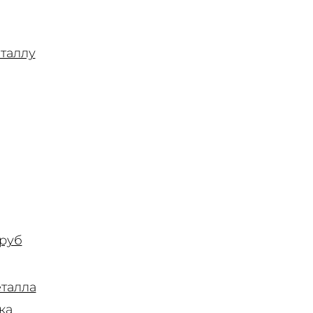
таллу
труб
талла
ка