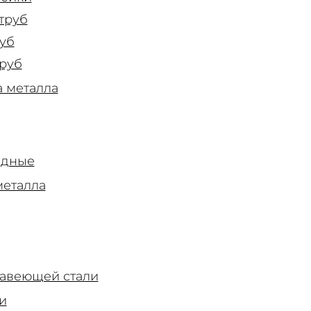
труб
уб
труб
а металла
адные
металла
авеющей стали
и