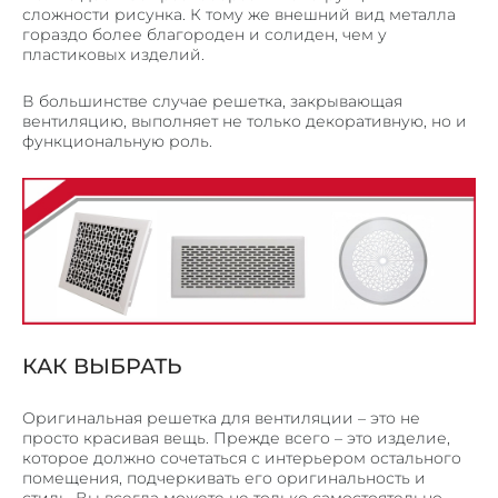
ЛИФТОВЫЕ ПОРТАЛЫ
сложности рисунка. К тому же внешний вид металла
гораздо более благороден и солиден, чем у
ЛИНЕАРНЫЕ ПАНЕЛИ
пластиковых изделий.
КОРПУСА ИЗ МЕТАЛЛА
В большинстве случае решетка, закрывающая
МЕТАЛЛИЧЕСКИЕ КАРКАСЫ
вентиляцию, выполняет не только декоративную, но и
функциональную роль.
МЕТАЛОКОНСТРУКЦИИ И ИЗДЕЛИЯ
СТЕЛЛАЖИ, ШКАФЫ
ПОЧТОВЫЕ ЯЩИКИ
ЗАКЛАДНЫЕ ДЕТАЛИ И ОПОРЫ
КОЗЫРЬКИ И НАВЕСЫ
НАШИ РАБОТЫ
КАК ВЫБРАТЬ
КОНТАКТЫ
Оригинальная решетка для вентиляции – это не
просто красивая вещь. Прежде всего – это изделие,
которое должно сочетаться с интерьером остального
помещения, подчеркивать его оригинальность и