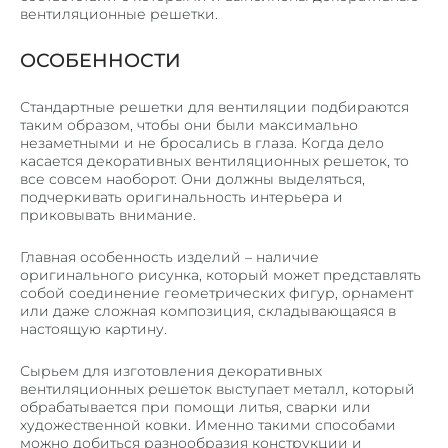
вентиляционные решетки.
ПОРОШКОВАЯ ПОКРАСКА МЕТАЛЛА
СЛЕСАРНЫЕ РАБОТЫ
ОСОБЕННОСТИ
ГИБКА ТРУБ
Стандартные решетки для вентиляции подбираются
ПЕСКОСТРУЙНАЯ ОБРАБОТКА МЕТАЛЛА
таким образом, чтобы они были максимально
незаметными и не бросались в глаза. Когда дело
ПРОДУКЦИЯ
касается декоративных вентиляционных решеток, то
все совсем наоборот. Они должны выделяться,
ВЕНТИЛИРУЕМЫЕ ФАСАДЫ
подчеркивать оригинальность интерьера и
ПОТОЛОЧНЫЕ СИСТЕМЫ ИЗ МЕТАЛЛА
приковывать внимание.
КОРЗИНЫ КОНДИЦИОНЕРОВ
Главная особенность изделий – наличие
ОБЛИЦОВКА КОЛОНН
оригинального рисунка, который может представлять
собой соединение геометрических фигур, орнамент
ОГРАЖДЕНИЯ
или даже сложная композиция, складывающаяся в
настоящую картину.
ВЕНТИЛЯЦИОННЫЕ РЕШЕТКИ
МЕТАЛЛИЧЕСКИЙ ПРОФИЛЬ П, Z – ОБРАЗНЫЙ
Сырьем для изготовления декоративных
вентиляционных решеток выступает металл, который
ОТКОСЫ И ОТЛИВЫ
обрабатывается при помощи литья, сварки или
художественной ковки. Именно такими способами
КРОНШТЕЙНЫ
можно добиться разнообразия конструкции и