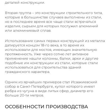
деталей конструкции.
ЛИФТОВЫЕ ПОРТАЛЫ
ЛИНЕАРНЫЕ ПАНЕЛИ
Вторая группа – это конструкции строительного типа,
которые в большинстве случаев выполнены из стали,
КОРПУСА ИЗ МЕТАЛЛА
но в последнее время все чаще стали встречаться
МЕТАЛЛИЧЕСКИЕ КАРКАСЫ
изделия, сырьем для которых послужил алюминий
или алюминиевый сплав.
МЕТАЛОКОНСТРУКЦИИ И ИЗДЕЛИЯ
Использование самых первых конструкций из металла
СТЕЛЛАЖИ, ШКАФЫ
датируется концом 18-го века, в то время их
ПОЧТОВЫЕ ЯЩИКИ
использовали для мостов, имеющих значительную
протяженность. Уже через сотню лет активное
ЗАКЛАДНЫЕ ДЕТАЛИ И ОПОРЫ
применение нашли колонны, балки, арки и другие
подобные им конструкции из стали, которые стали
КОЗЫРЬКИ И НАВЕСЫ
использоваться для строительства зданий
гражданского характера.
НАШИ РАБОТЫ
Одним из ярчайших примеров стал Исаакиевский
КОНТАКТЫ
собор в Санкт-Петербурге, купол которого имеет
ребра из чугуна в виде литых сфер, диаметр его
больше 20-ти метров.
ОСОБЕННОСТИ ПРОИЗВОДСТВА