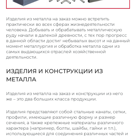
ПОРОШКОВАЯ ПОКРАСКА МЕТАЛЛА
СЛЕСАРНЫЕ РАБОТЫ
Изделия из металла на заказ можно встретить
ГИБКА ТРУБ
практически во всех сферах жизнедеятельности
человека. Добывать и обрабатывать металлическую
ПЕСКОСТРУЙНАЯ ОБРАБОТКА МЕТАЛЛА
руду начали в далекой древности, с тех пор прогресс
в данной области достиг небывалых высот и на данный
момент металлургия и обработка металла одни из
ПРОДУКЦИЯ
самых выдающихся отраслей хозяйственной
ВЕНТИЛИРУЕМЫЕ ФАСАДЫ
деятельности.
ПОТОЛОЧНЫЕ СИСТЕМЫ ИЗ МЕТАЛЛА
ИЗДЕЛИЯ И КОНСТРУКЦИИ ИЗ
КОРЗИНЫ КОНДИЦИОНЕРОВ
МЕТАЛЛА
ОБЛИЦОВКА КОЛОНН
ОГРАЖДЕНИЯ
Изделия из металла на заказ и конструкции из него
же – это два больших класса продукции.
ВЕНТИЛЯЦИОННЫЕ РЕШЕТКИ
МЕТАЛЛИЧЕСКИЙ ПРОФИЛЬ П, Z – ОБРАЗНЫЙ
Изделия представляют собой стальные канаты, сетки,
профили, имеющие различную форму и размер
ОТКОСЫ И ОТЛИВЫ
сечения, а также крепежные материалы различного
характера (например, болты, шайбы, гайки и т.п.),
КРОНШТЕЙНЫ
использующиеся для соединения различных частей и