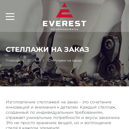
ОБОРУДОВАНИЕ
ПРЕЗЕНТАЦИЯ
ЛИСТ ПРОДУКЦИЯ ЗАВОДА
СЕРТИФИКАТЫ
ВАКАНСИИ
СТЕЛЛАЖИ НА ЗАКАЗ
УСЛУГИ
Главная
Статьи
Стеллажи на заказ
ТЕХНИЧЕСКАЯ РАЗРАБОТКА
ПРОБИВНЫЕ РАБОТЫ ПО МЕТАЛЛУ
РЕЗКА МЕТАЛЛА
ГИБКА МЕТАЛЛА
ВАЛЬЦОВКА
Изготовление стеллажей на заказ – это сочетание
РУБКА МЕТАЛЛА НА ГИЛЬОТИНЕ
инноваций и внимания к деталям. Каждый стеллаж,
созданный по индивидуальным требованиям,
СВАРОЧНЫЕ РАБОТЫ
отражает уникальные потребности и вкусы заказчика.
Это не просто хранение вещей, но и воплощение
МЕХАНИЧЕСКАЯ ОБРАБОТКА МЕТАЛЛА
стиля в каждом элементе.