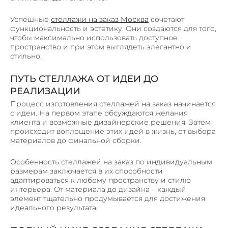
ПОРОШКОВАЯ ПОКРАСКА МЕТАЛЛА
Успешные
стеллажи на заказ Москва
сочетают
СЛЕСАРНЫЕ РАБОТЫ
функциональность и эстетику. Они создаются для того,
чтобы максимально использовать доступное
ГИБКА ТРУБ
пространство и при этом выглядеть элегантно и
ПЕСКОСТРУЙНАЯ ОБРАБОТКА МЕТАЛЛА
стильно.
ПУТЬ СТЕЛЛАЖА ОТ ИДЕИ ДО
ПРОДУКЦИЯ
РЕАЛИЗАЦИИ
ВЕНТИЛИРУЕМЫЕ ФАСАДЫ
Процесс изготовления стеллажей на заказ начинается
ПОТОЛОЧНЫЕ СИСТЕМЫ ИЗ МЕТАЛЛА
с идеи. На первом этапе обсуждаются желания
клиента и возможные дизайнерские решения. Затем
КОРЗИНЫ КОНДИЦИОНЕРОВ
происходит воплощение этих идей в жизнь, от выбора
ОБЛИЦОВКА КОЛОНН
материалов до финальной сборки.
ОГРАЖДЕНИЯ
Особенность стеллажей на заказ по индивидуальным
размерам заключается в их способности
ВЕНТИЛЯЦИОННЫЕ РЕШЕТКИ
адаптироваться к любому пространству и стилю
МЕТАЛЛИЧЕСКИЙ ПРОФИЛЬ П, Z – ОБРАЗНЫЙ
интерьера. От материала до дизайна – каждый
элемент тщательно продумывается для достижения
ОТКОСЫ И ОТЛИВЫ
идеального результата.
КРОНШТЕЙНЫ