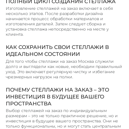
ПОЛНЫЙ ЦИКЛ СОЗДАНИЯ СТЕЛЛАЖА
ЛИФТОВЫЕ ПОРТАЛЫ
Изготовление стеллажей на заказ включает в себя
ЛИНЕАРНЫЕ ПАНЕЛИ
несколько этапов. После разработки дизайна
начинается процесс обработки материалов и
КОРПУСА ИЗ МЕТАЛЛА
изготовления деталей. Затем следует сборка и
установка стеллажа непосредственно на месте у
МЕТАЛЛИЧЕСКИЕ КАРКАСЫ
клиента.
МЕТАЛОКОНСТРУКЦИИ И ИЗДЕЛИЯ
КАК СОХРАНИТЬ СВОИ СТЕЛЛАЖИ В
СТЕЛЛАЖИ, ШКАФЫ
ИДЕАЛЬНОМ СОСТОЯНИИ
ПОЧТОВЫЕ ЯЩИКИ
Для того чтобы стеллажи на заказ Москва служили
ЗАКЛАДНЫЕ ДЕТАЛИ И ОПОРЫ
долго и выглядели как новые, необходим правильный
уход. Это включает регулярную чистку и избегание
КОЗЫРЬКИ И НАВЕСЫ
чрезмерных нагрузок на полки.
НАШИ РАБОТЫ
ПОЧЕМУ СТЕЛЛАЖИ НА ЗАКАЗ – ЭТО
ИНВЕСТИЦИЯ В БУДУЩЕЕ ВАШЕГО
КОНТАКТЫ
ПРОСТРАНСТВА
Выбор стеллажей на заказ по индивидуальным
размерам – это не только практичное решение, но и
инвестиция в будущее вашего пространства. Они не
только функциональны, но и могут стать центральным