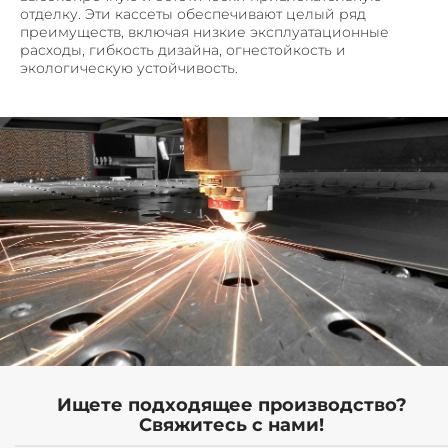
отделку. Эти кассеты обеспечивают целый ряд
ПОРОШКОВАЯ ПОКРАСКА МЕТАЛЛА
преимуществ, включая низкие эксплуатационные
СЛЕСАРНЫЕ РАБОТЫ
расходы, гибкость дизайна, огнестойкость и
экологическую устойчивость.
ГИБКА ТРУБ
ПЕСКОСТРУЙНАЯ ОБРАБОТКА МЕТАЛЛА
ПРОДУКЦИЯ
ВЕНТИЛИРУЕМЫЕ ФАСАДЫ
ПОТОЛОЧНЫЕ СИСТЕМЫ ИЗ МЕТАЛЛА
КОРЗИНЫ КОНДИЦИОНЕРОВ
ОБЛИЦОВКА КОЛОНН
ОГРАЖДЕНИЯ
ВЕНТИЛЯЦИОННЫЕ РЕШЕТКИ
МЕТАЛЛИЧЕСКИЙ ПРОФИЛЬ П, Z – ОБРАЗНЫЙ
ОТКОСЫ И ОТЛИВЫ
Ищете подходящее производство?
Свяжитесь с нами!
КРОНШТЕЙНЫ