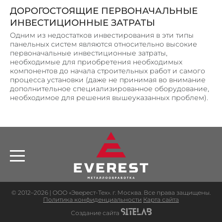
ДОРОГОСТОЯЩИЕ ПЕРВОНАЧАЛЬНЫЕ
ИНВЕСТИЦИОННЫЕ ЗАТРАТЫ
Одним из недостатков инвестирования в эти типы
панельных систем являются относительно высокие
первоначальные инвестиционные затраты,
необходимые для приобретения необходимых
компонентов до начала строительных работ и самого
ОБОРУДОВАНИЕ
процесса установки (даже не принимая во внимание
дополнительное специализированное оборудование,
СЕРТИФИКАТЫ
необходимое для решения вышеуказанных проблем).
ВАКАНСИИ
УСЛУГИ
ПРОДУКЦИЯ
НАШИ РАБОТЫ
КОНТАКТЫ
© 2012–2026 | ООО «Эверест-Тех». г. Москва. Все права защищены.
СТАТЬИ
Политика конфиденциальности
Карта сайта
Создание сайта