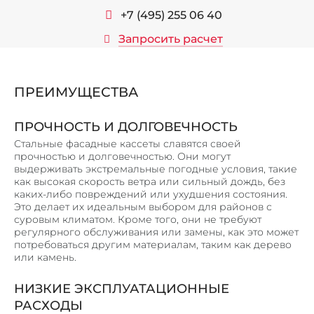
ЛИФТОВЫЕ ПОРТАЛЫ
+7 (495) 255 06 40
ЛИНЕАРНЫЕ ПАНЕЛИ
Запросить расчет
КОРПУСА ИЗ МЕТАЛЛА
МЕТАЛЛИЧЕСКИЕ КАРКАСЫ
ПРЕИМУЩЕСТВА
МЕТАЛОКОНСТРУКЦИИ И ИЗДЕЛИЯ
СТЕЛЛАЖИ, ШКАФЫ
ПРОЧНОСТЬ И ДОЛГОВЕЧНОСТЬ
ПОЧТОВЫЕ ЯЩИКИ
Стальные фасадные кассеты славятся своей
прочностью и долговечностью. Они могут
ЗАКЛАДНЫЕ ДЕТАЛИ И ОПОРЫ
выдерживать экстремальные погодные условия, такие
как высокая скорость ветра или сильный дождь, без
КОЗЫРЬКИ И НАВЕСЫ
каких-либо повреждений или ухудшения состояния.
Это делает их идеальным выбором для районов с
НАШИ РАБОТЫ
суровым климатом. Кроме того, они не требуют
регулярного обслуживания или замены, как это может
КОНТАКТЫ
потребоваться другим материалам, таким как дерево
или камень.
НИЗКИЕ ЭКСПЛУАТАЦИОННЫЕ
РАСХОДЫ