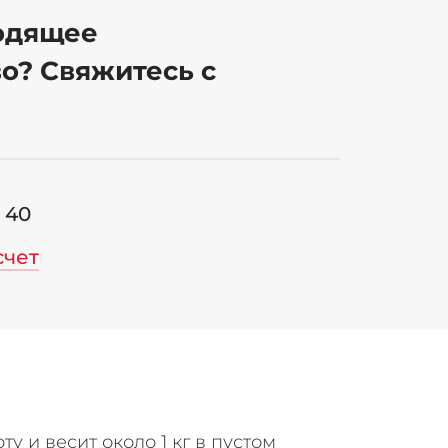
одящее
о? Свяжитесь с
6 40
счет
 и весит около 1 кг в пустом