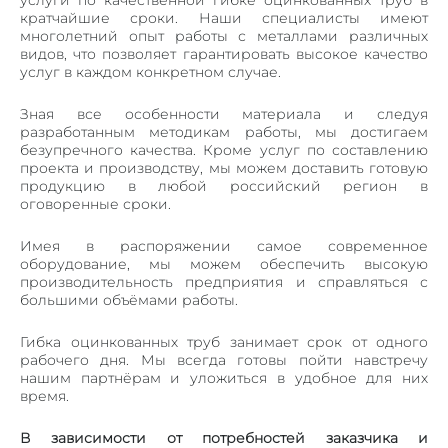
услуги по качественной гибке оцинкованных труб в
ПОРОШКОВАЯ ПОКРАСКА МЕТАЛЛА
кратчайшие сроки. Наши специалисты имеют
многолетний опыт работы с металлами различных
СЛЕСАРНЫЕ РАБОТЫ
видов, что позволяет гарантировать высокое качество
услуг в каждом конкретном случае.
ГИБКА ТРУБ
ПЕСКОСТРУЙНАЯ ОБРАБОТКА МЕТАЛЛА
Зная все особенности материала и следуя
разработанным методикам работы, мы достигаем
безупречного качества. Кроме услуг по составлению
ПРОДУКЦИЯ
проекта и производству, мы можем доставить готовую
ВЕНТИЛИРУЕМЫЕ ФАСАДЫ
продукцию в любой российский регион в
оговоренные сроки.
ПОТОЛОЧНЫЕ СИСТЕМЫ ИЗ МЕТАЛЛА
КОРЗИНЫ КОНДИЦИОНЕРОВ
Имея в распоряжении самое современное
оборудование, мы можем обеспечить высокую
ОБЛИЦОВКА КОЛОНН
производительность предприятия и справляться с
большими объёмами работы.
ОГРАЖДЕНИЯ
ВЕНТИЛЯЦИОННЫЕ РЕШЕТКИ
Гибка оцинкованных труб занимает срок от одного
рабочего дня. Мы всегда готовы пойти навстречу
МЕТАЛЛИЧЕСКИЙ ПРОФИЛЬ П, Z – ОБРАЗНЫЙ
нашим партнёрам и уложиться в удобное для них
время.
ОТКОСЫ И ОТЛИВЫ
КРОНШТЕЙНЫ
В зависимости от потребностей заказчика и