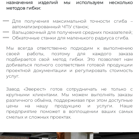
назначения изделий мы используем несколько
ЛИФТОВЫЕ ПОРТАЛЫ
методов гибки:
ЛИНЕАРНЫЕ ПАНЕЛИ
Для получения максимальной точности сгиба –
КОРПУСА ИЗ МЕТАЛЛА
автоматизированный ЧПУ станок;
Вальцовочный для получения средних показателей;
МЕТАЛЛИЧЕСКИЕ КАРКАСЫ
Обкаточные станки для маленького радиуса сгиба.
МЕТАЛОКОНСТРУКЦИИ И ИЗДЕЛИЯ
Мы всегда ответственно подходим к выполнению
СТЕЛЛАЖИ, ШКАФЫ
своей работы, поэтому для каждого заказа
подбирается свой метод гибки. Это позволяет нам
ПОЧТОВЫЕ ЯЩИКИ
добиваться полного соответствия готовой продукции
проектной документации и регулировать стоимость
ЗАКЛАДНЫЕ ДЕТАЛИ И ОПОРЫ
услуг.
КОЗЫРЬКИ И НАВЕСЫ
Завод «Эверест» готов сотрудничать не только с
крупными клиентами. Мы можем выполнять заказы
НАШИ РАБОТЫ
различного объёма, поддерживая при этом доступные
цены на нашу продукцию и услуги. Наше
КОНТАКТЫ
предприятие поможет в воплощении ваших самых
смелых и сложных проектах.