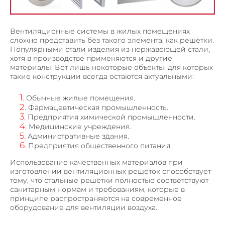
ПОРОШКОВАЯ ПОКРАСКА МЕТАЛЛА
СЛЕСАРНЫЕ РАБОТЫ
Вентиляционные системы в жилых помещениях
ГИБКА ТРУБ
сложно представить без такого элемента, как решётки.
Популярными стали изделия из нержавеющей стали,
ПЕСКОСТРУЙНАЯ ОБРАБОТКА МЕТАЛЛА
хотя в производстве применяются и другие
материалы. Вот лишь некоторые объекты, для которых
такие конструкции всегда остаются актуальными:
ПРОДУКЦИЯ
ВЕНТИЛИРУЕМЫЕ ФАСАДЫ
Обычные жилые помещения.
ПОТОЛОЧНЫЕ СИСТЕМЫ ИЗ МЕТАЛЛА
Фармацевтическая промышленность.
Предприятия химической промышленности.
КОРЗИНЫ КОНДИЦИОНЕРОВ
Медицинские учреждения.
Административные здания.
ОБЛИЦОВКА КОЛОНН
Предприятия общественного питания.
ОГРАЖДЕНИЯ
Использование качественных материалов
при
ВЕНТИЛЯЦИОННЫЕ РЕШЕТКИ
изготовлении вентиляционных решёток способствует
тому, что стальные решётки полностью соответствуют
МЕТАЛЛИЧЕСКИЙ ПРОФИЛЬ П, Z – ОБРАЗНЫЙ
санитарным нормам и требованиям, которые в
принципе распространяются на современное
ОТКОСЫ И ОТЛИВЫ
оборудование для вентиляции воздуха.
КРОНШТЕЙНЫ