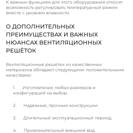
К важным функциям для этого оборудования относят
ЛИФТОВЫЕ ПОРТАЛЫ
возможность регулировать температурный режим
вместе с уровнем влажности.
ЛИНЕАРНЫЕ ПАНЕЛИ
КОРПУСА ИЗ МЕТАЛЛА
О ДОПОЛНИТЕЛЬНЫХ
МЕТАЛЛИЧЕСКИЕ КАРКАСЫ
ПРЕИМУЩЕСТВАХ И ВАЖНЫХ
МЕТАЛОКОНСТРУКЦИИ И ИЗДЕЛИЯ
НЮАНСАХ ВЕНТИЛЯЦИОННЫХ
СТЕЛЛАЖИ, ШКАФЫ
РЕШЁТОК
ПОЧТОВЫЕ ЯЩИКИ
Вентиляционные решётки из качественных
ЗАКЛАДНЫЕ ДЕТАЛИ И ОПОРЫ
материалов обладают следующими положительными
качествами:
КОЗЫРЬКИ И НАВЕСЫ
1. Изготовление любых размеров и
НАШИ РАБОТЫ
конфигураций на выбор.
КОНТАКТЫ
2. Надёжные, прочные конструкции.
3. Длительный эксплуатационный период.
4. Привлекательный внешний вид.