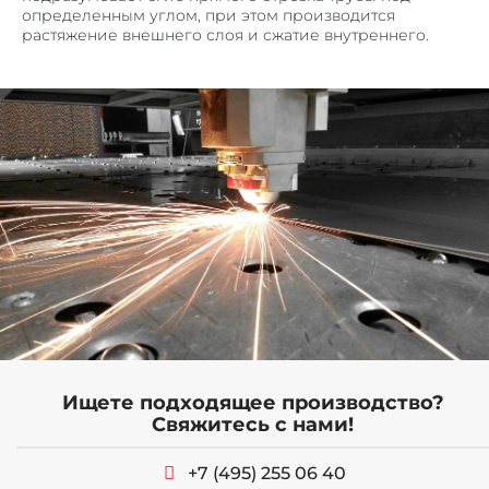
определенным углом, при этом производится
ПОРОШКОВАЯ ПОКРАСКА МЕТАЛЛА
растяжение внешнего слоя и сжатие внутреннего.
СЛЕСАРНЫЕ РАБОТЫ
ГИБКА ТРУБ
ПЕСКОСТРУЙНАЯ ОБРАБОТКА МЕТАЛЛА
ПРОДУКЦИЯ
ВЕНТИЛИРУЕМЫЕ ФАСАДЫ
ПОТОЛОЧНЫЕ СИСТЕМЫ ИЗ МЕТАЛЛА
КОРЗИНЫ КОНДИЦИОНЕРОВ
ОБЛИЦОВКА КОЛОНН
ОГРАЖДЕНИЯ
ВЕНТИЛЯЦИОННЫЕ РЕШЕТКИ
Ищете подходящее производство?
МЕТАЛЛИЧЕСКИЙ ПРОФИЛЬ П, Z – ОБРАЗНЫЙ
Свяжитесь с нами!
ОТКОСЫ И ОТЛИВЫ
КРОНШТЕЙНЫ
+7 (495) 255 06 40