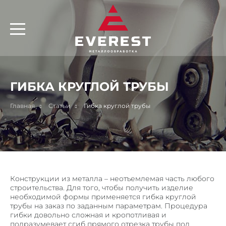
ОБОРУДОВАНИЕ
ПРЕЗЕНТАЦИЯ
ЛИСТ ПРОДУКЦИЯ ЗАВОДА
СЕРТИФИКАТЫ
ВАКАНСИИ
ГИБКА КРУГЛОЙ ТРУБЫ
УСЛУГИ
Главная
Статьи
Гибка круглой трубы
ТЕХНИЧЕСКАЯ РАЗРАБОТКА
ПРОБИВНЫЕ РАБОТЫ ПО МЕТАЛЛУ
РЕЗКА МЕТАЛЛА
ГИБКА МЕТАЛЛА
ВАЛЬЦОВКА
Конструкции из металла – неотъемлемая часть любого
РУБКА МЕТАЛЛА НА ГИЛЬОТИНЕ
строительства. Для того, чтобы получить изделие
необходимой формы применяется гибка круглой
СВАРОЧНЫЕ РАБОТЫ
трубы на заказ по заданным параметрам. Процедура
гибки довольно сложная и кропотливая и
МЕХАНИЧЕСКАЯ ОБРАБОТКА МЕТАЛЛА
подразумевает сгиб прямого отрезка трубы под