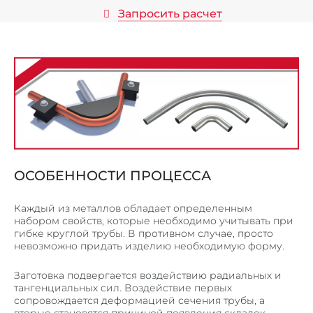
ЛИФТОВЫЕ ПОРТАЛЫ
Запросить расчет
ЛИНЕАРНЫЕ ПАНЕЛИ
КОРПУСА ИЗ МЕТАЛЛА
МЕТАЛЛИЧЕСКИЕ КАРКАСЫ
МЕТАЛОКОНСТРУКЦИИ И ИЗДЕЛИЯ
СТЕЛЛАЖИ, ШКАФЫ
ПОЧТОВЫЕ ЯЩИКИ
ЗАКЛАДНЫЕ ДЕТАЛИ И ОПОРЫ
ОСОБЕННОСТИ ПРОЦЕССА
КОЗЫРЬКИ И НАВЕСЫ
Каждый из металлов обладает определенным
НАШИ РАБОТЫ
набором свойств, которые необходимо учитывать при
гибке круглой трубы. В противном случае, просто
КОНТАКТЫ
невозможно придать изделию необходимую форму.
Заготовка подвергается воздействию радиальных и
тангенциальных сил. Воздействие первых
сопровождается деформацией сечения трубы, а