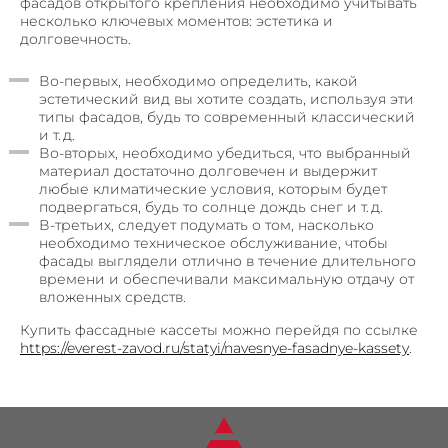
фасадов открытого крепления необходимо учитывать
несколько ключевых моментов: эстетика и
долговечность.
Во-первых, необходимо определить, какой
эстетический вид вы хотите создать, используя эти
типы фасадов, будь то современный классический
и т. д.
Во-вторых, необходимо убедиться, что выбранный
материал достаточно долговечен и выдержит
любые климатические условия, которым будет
подвергаться, будь то солнце дождь снег и т. д.
В-третьих, следует подумать о том, насколько
необходимо техническое обслуживание, чтобы
фасады выглядели отлично в течение длительного
времени и обеспечивали максимальную отдачу от
вложенных средств.
ОБОРУДОВАНИЕ
Купить фассадные кассеты можно перейдя по ссылке
СЕРТИФИКАТЫ
https://everest-zavod.ru/statyi/navesnye-fasadnye-kassety
.
ВАКАНСИИ
УСЛУГИ
ПРОДУКЦИЯ