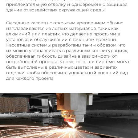
привлекательную отделку и одновременно защищая
ПОРОШКОВАЯ ПОКРАСКА МЕТАЛЛА
здание от воздействия окружающей среды.
СЛЕСАРНЫЕ РАБОТЫ
Фасадные кассеты с открытым креплением обычно
ГИБКА ТРУБ
изготавливаются из легких материалов, таких как
ПЕСКОСТРУЙНАЯ ОБРАБОТКА МЕТАЛЛА
алюминий или пластик, что делает их простыми в
установке и обслуживании с течением времени.
Кассетные системы разработаны таким образом, что
ПРОДУКЦИЯ
их можно устанавливать в различных конфигурациях,
ВЕНТИЛИРУЕМЫЕ ФАСАДЫ
обеспечивая гибкость дизайна в зависимости от
потребностей проекта. Кроме того, эти системы могут
ПОТОЛОЧНЫЕ СИСТЕМЫ ИЗ МЕТАЛЛА
быть выполнены в различных цветах и вариантах
отделки, чтобы обеспечить уникальный внешний вид
КОРЗИНЫ КОНДИЦИОНЕРОВ
для каждого проекта.
ОБЛИЦОВКА КОЛОНН
ОГРАЖДЕНИЯ
ВЕНТИЛЯЦИОННЫЕ РЕШЕТКИ
МЕТАЛЛИЧЕСКИЙ ПРОФИЛЬ П, Z – ОБРАЗНЫЙ
ОТКОСЫ И ОТЛИВЫ
КРОНШТЕЙНЫ