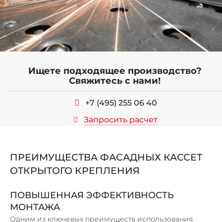
ЛИФТОВЫЕ ПОРТАЛЫ
ЛИНЕАРНЫЕ ПАНЕЛИ
КОРПУСА ИЗ МЕТАЛЛА
МЕТАЛЛИЧЕСКИЕ КАРКАСЫ
МЕТАЛОКОНСТРУКЦИИ И ИЗДЕЛИЯ
Ищете подходящее производство?
Свяжитесь с нами!
СТЕЛЛАЖИ, ШКАФЫ
ПОЧТОВЫЕ ЯЩИКИ
+7 (495) 255 06 40
ЗАКЛАДНЫЕ ДЕТАЛИ И ОПОРЫ
Запросить расчет
КОЗЫРЬКИ И НАВЕСЫ
НАШИ РАБОТЫ
ПРЕИМУЩЕСТВА ФАСАДНЫХ КАССЕТ
ОТКРЫТОГО КРЕПЛЕНИЯ
КОНТАКТЫ
ПОВЫШЕННАЯ ЭФФЕКТИВНОСТЬ
МОНТАЖА
Одним из ключевых преимуществ использования