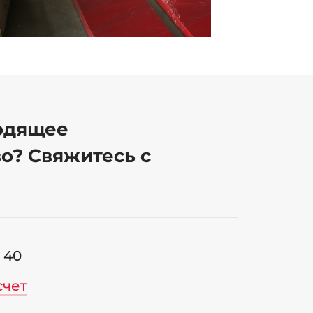
одящее
о? Свяжитесь с
6 40
счет