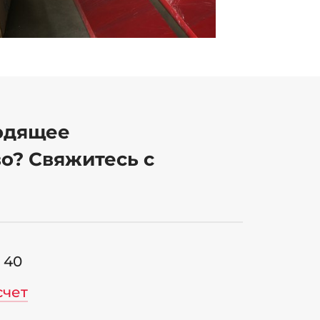
одящее
о? Свяжитесь с
6 40
счет